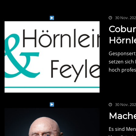
30 Nov. 20
Cobur
Hörnle
Gesponserte
setzen sich
hoch profess
30 Nov. 20
Mache
Es sind Men