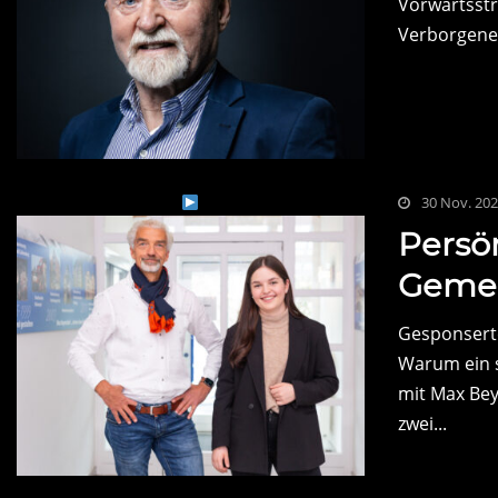
Vorwärtsstr
Verborgenen
30 Nov. 20
Persö
Gemei
Gesponserte
Warum ein st
mit Max Be
zwei...