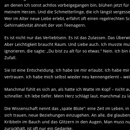
an denen ich sonst achtlos vorbeigegangen bin, blühen jetzt für
meinem Herzen. Und die Schmetterlinge, die ich längst vergess
Wer im Alter neue Liebe erlebt, erfährt oft einen regelrechten
Gehirnaktivität ähnelt der von Teenagern.
Es ist nicht nur das Verliebtsein. Es ist das Zulassen. Das Übe
Aber Leichtigkeit braucht Raum. Und Liebe auch. Ich musste m
ignorieren, die sagte: „Du bist zu alt für so etwas.“ Nein. Ich bin 
Zufall.
Sie ist eine Entscheidung. Ich habe sie mir erlaubt. Ich habe mi
vertrauen. Ich habe mich selbst wieder neu kennengelernt – weich
Manchmal fühlt es sich an, als hätte ich Watte im Kopf – nicht 
schneller. Ich lebe tiefer. Mein Herz schlägt laut, manchmal zu lau
Die Wissenschaft nennt das „späte Blüte“: eine Zeit im Leben, 
sich trauen, neue Beziehungen einzugehen. An alle, die glauben, es
Kribbeln im Bauch und das Glitzern in den Augen. Man muss nur
zurückhält, ist oft nur ein Gedanke.