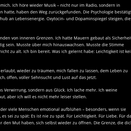
 mich. Ich höre wieder Musik – nicht nur im Radio, sondern in
en hatte, haben den Weg zurückgefunden. Die Psychologie bestätig
 Schub an Lebensenergie. Oxytocin- und Dopaminspiegel steigen, die
rwinden von inneren Grenzen. Ich hatte Mauern gebaut als Sicherhei
utig sein. Musste über mich hinauswachsen. Musste die Stimme
nicht zu alt. Ich bin bereit. Was ich gelernt habe: Leichtigkeit ist ke
r erlaubt, wieder zu träumen, mich fallen zu lassen, dem Leben zu
, offen, voller Sehnsucht und Lust auf das Jetzt.
aus Verwirrung, sondern aus Glück. Ich lache mehr. Ich weine
t, aber ich will es nicht mehr leiser stellen.
in der viele Menschen emotional aufblühen – besonders, wenn sie
 sei zu spät: Es ist nie zu spät. Für Leichtigkeit. Für Liebe. Für d
 den Mut haben, sich selbst wieder zu öffnen. Die Grenze, die di