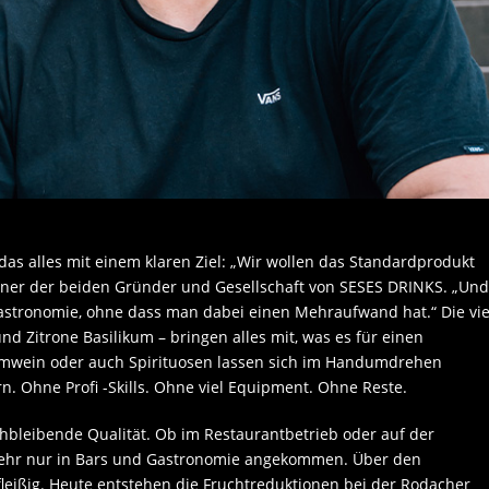
das alles mit einem klaren Ziel: „Wir wollen das Standardprodukt
s einer der beiden Gründer und Gesellschaft von SESES DRINKS. „Und
astronomie, ohne dass man dabei einen Mehraufwand hat.“ Die vie
 Zitrone Basilikum – bringen alles mit, was es für einen
aumwein oder auch Spirituosen lassen sich im Handumdrehen
rn. Ohne Profi -Skills. Ohne viel Equipment. Ohne Reste.
chbleibende Qualität. Ob im Restaurantbetrieb oder auf der
 mehr nur in Bars und Gastronomie angekommen. Über den
leißig. Heute entstehen die Fruchtreduktionen bei der Rodacher