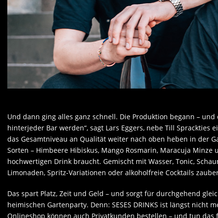
Und dann ging alles ganz schnell. Die Produktion begann – und 
hinterjeder Bar werden“, sagt Lars Eggers, nebe Till Spracktie
das Gesamtniveau an Qualität weiter nach oben heben in der G
Sorten – Himbeere Hibiskus, Mango Rosmarin, Maracuja Minze und
hochwertigen Drink braucht. Gemischt mit Wasser, Tonic, Sch
Limonaden, Spritz-Variationen oder alkoholfreie Cocktails zaube
Das spart Platz, Zeit und Geld – und sorgt für durchgehend glei
heimischen Gartenparty. Denn: SESES DRINKS ist längst nicht
Onlineshop können auch Privatkunden bestellen – und tun das f