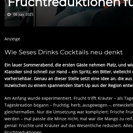
Fruchtreduktionen fü
06 Juni 2025
Anzeige
Wie Seses Drinks Cocktails neu denkt
Ein lauer Sommerabend, die ersten Gäste nehmen Platz, und wie von
Klassiker sind schnell zur Hand – ein Spritz, ein Bitter, vielleic
vorhersehbar. Genau an dieser Stelle setzt eine Idee an, die au
inzwischen zu einem spannenden Start-Up aus der Region entwi
Am Anfang wurde experimentiert. Frucht trifft Kräuter – als Tage
Tageskreation begann – fruchtig, herb, ausgewogen –, entwickel
gleichermaßen. Nur die Umsetzung war kompliziert: Frische Früc
werden – mal passte die Minze nicht, mal war die Mango zu reif
genial: Früchte und Kräuter auf das Wesentliche reduziert. Alles
Fruchtreduktionen.