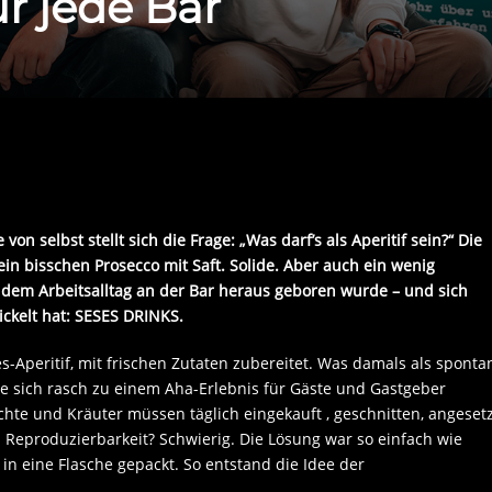
r jede Bar
 selbst stellt sich die Frage: „Was darf’s als Aperitif sein?“ Die
ht ein bisschen Prosecco mit Saft. Solide. Aber auch ein wenig
s dem Arbeitsalltag an der Bar heraus geboren wurde – und sich
ckelt hat: SESES DRINKS.
s-Aperitif, mit frischen Zutaten zubereitet. Was damals als sponta
te sich rasch zu einem Aha-Erlebnis für Gäste und Gastgeber
hte und Kräuter müssen täglich eingekauft , geschnitten, angeset
. Reproduzierbarkeit? Schwierig. Die Lösung war so einfach wie
 in eine Flasche gepackt. So entstand die Idee der