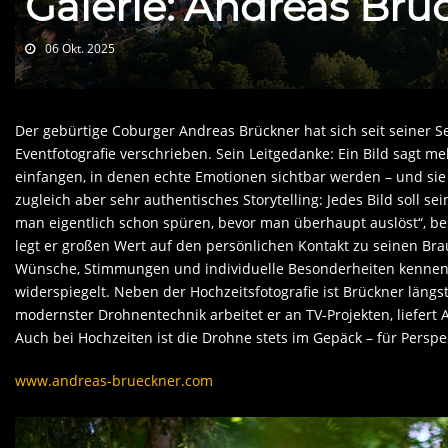
Galerie: Andreas Brü
06 Okt. 2025
Der gebürtige Coburger Andreas Brückner hat sich seit seiner S
Eventfotografie verschrieben. Sein Leitgedanke: Ein Bild sagt 
einfangen, in denen echte Emotionen sichtbar werden – und sie s
zugleich aber sehr authentisches Storytelling: Jedes Bild soll
man eigentlich schon spüren, bevor man überhaupt auslöst“, be
legt er großen Wert auf den persönlichen Kontakt zu seinen Bra
Wünsche, Stimmungen und individuelle Besonderheiten kennenzu
widerspiegelt. Neben der Hochzeitsfotografie ist Brückner längs
modernster Drohnentechnik arbeitet er an TV-Projekten, liefert
Auch bei Hochzeiten ist die Drohne stets im Gepäck – für Persp
www.andreas-brueckner.com