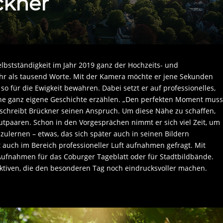
ckner
elbstständigkeit im Jahr 2019 ganz der Hochzeits- und
mehr als tausend Worte. Mit der Kamera möchte er jene Sekunden
o für die Ewigkeit bewahren. Dabei setzt er auf professionelles,
 seine ganz eigene Geschichte erzählen. „Den perfekten Moment muss
schreibt Brückner seinen Anspruch. Um diese Nähe zu schaffen,
utpaaren. Schon in den Vorgesprächen nimmt er sich viel Zeit, um
lernen – etwas, das sich später auch in seinen Bildern
t auch im Bereich professioneller Luft aufnahmen gefragt. Mit
 Aufnahmen für das Coburger Tageblatt oder für Stadtbildbände.
ektiven, die den besonderen Tag noch eindrucksvoller machen.