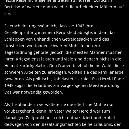
letzte Reise nicht alleine antreten zu müssen. Zurück in
Bertelsdorf wartete dann wieder die Arbeit einer Müllerin auf
sie.
Es erscheint ungewöhnlich, dass sie 1943 ihre
Gesellenprüfung in einem Berufsfeld ablegte, in dem das
Schleppen von unhandlichen Getreidesäcken und das
Umstecken von tonnenschweren Mühlsteinen zur
Tagesordnung gehörte. Jedoch, die meisten Männer mussten
ihren Kriegsdienst leisten und viele sind danach nicht in die
Heimat zurückgekehrt. Den Frauen blieb oft keine Wahl, diese
schweren Arbeiten zu erledigen, wollten sie das Familienerbe
bewahren. Als politisch „Unbelastete“ erhielt Eva Herold Ende
1945 sogar die Erlaubnis zur vorgezogenen Meisterprüfung.
Das war notwendig geworden.
Als Treuhänderin verwaltete sie die elterliche Mühle nur
vorübergehend, denn ihr Vater Walter Herold war zum
damaligen Zeitpunkt noch nicht entnazifiziert und erhielt
deswegen von den Besatzungsmächten keine Erlaubnis, den