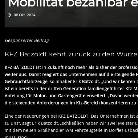
Mobilität bezahlbar 
08 Okt. 2024
Gesponserter Beitrag
KFZ Bätzoldt kehrt zurück zu den Wurze
KFZ BÄTZOLDT ist in Zukunft noch mehr als bisher der professi
weiter aus. Damit reagiert das Unternehmen auf die steigende
Gebrauchtfahrzeuge, so Inhaber Erik Bätzoldt. „Und wir kehren 
ist ein bereits in der dritten Generation familiengeführter Kfz-
Abteilung für Motor- und Gartengeräte erweitert. „Davon werd
die steigenden Anforderungen im Kfz-Bereich konzentrieren zu
Eine der Neuerungen bei KFZ BÄTZOLDT: Das Unternehmen ist ab 
zu uns“, sagt Erik Bätzoldt, „schließlich haben wir zwei Meiste
mit dem neuen Großhändler WM Fahrzeugteile in Dörfles-Esbach
muss, sind