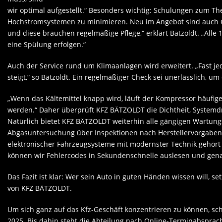
wir optimal aufgestellt.“ Besonders wichtig: Schulungen zum Th
Hochstromsystemen zu minimieren. Neu im Angebot sind auch 
und diese brauchen regelmäßige Pflege,“ erklärt Bätzoldt. „Alle 
eine Spülung erfolgen.“
Auch der Service rund um Klimaanlagen wird erweitert. „Fast j
steigt,“ so Bätzoldt. Ein regelmäßiger Check sei unerlässlich, u
„Wenn das Kältemittel knapp wird, läuft der Kompressor häufig
werden.“ Daher überprüft KFZ BÄTZOLDT die Dichtheit, Systemdrü
Natürlich bietet KFZ BÄTZOLDT weiterhin alle gängigen Wartun
Abgasuntersuchung über Inspektionen nach Herstellervorgaben 
elektronischer Fahrzeugsysteme mit modernster Technik gehört
können wir Fehlercodes in Sekundenschnelle auslesen und genau 
Das Fazit ist klar: Wer sein Auto in guten Händen wissen will, 
von KFZ BÄTZOLDT.
Um sich ganz auf das Kfz-Geschäft konzentrieren zu können, sc
2025. Bis dahin steht die Abteilung nach Online-Terminabspra