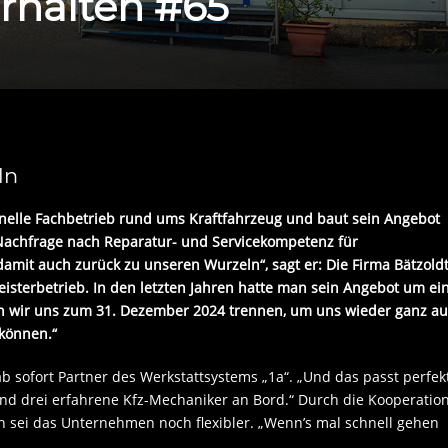
erhalten #65
ln
onelle Fachbetrieb rund ums Kraftfahrzeug und baut sein Angebot
 Nachfrage nach Reparatur- und Servicekompetenz für
damit auch zurück zu unseren Wurzeln“, sagt er: Die Firma Bätzold
Meisterbetrieb. In den letzten Jahren hatte man sein Angebot um ei
en wir uns zum 31. Dezember 2024 trennen, um uns wieder ganz au
 können.“
sofort Partner des Werkstattsystems „1a“. „Und das passt perfek
r und drei erfahrene Kfz-Mechaniker an Bord.“ Durch die Kooperatio
 sei das Unternehmen noch flexibler. „Wenn’s mal schnell gehen