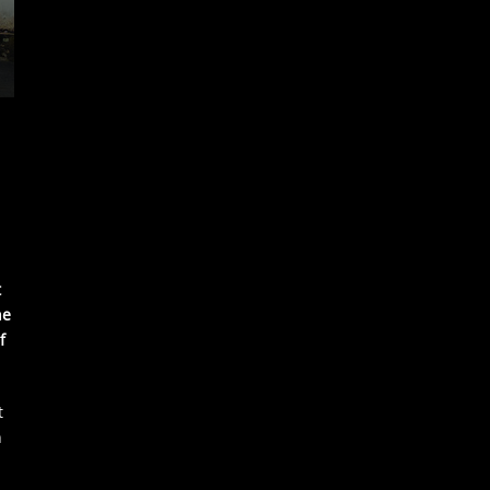
t
ne
f
t
n