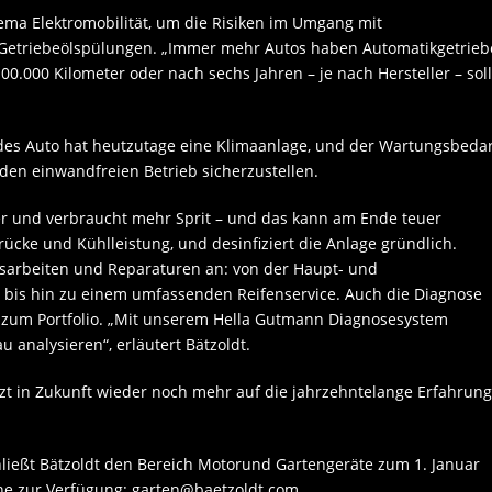
ema Elektromobilität, um die Risiken im Umgang mit
Getriebeölspülungen. „Immer mehr Autos haben Automatikgetrieb
100.000 Kilometer oder nach sechs Jahren – je nach Hersteller – soll
edes Auto hat heutzutage eine Klimaanlage, und der Wartungsbedar
m den einwandfreien Betrieb sicherzustellen.
er und verbraucht mehr Sprit – und das kann am Ende teuer
cke und Kühlleistung, und desinfiziert die Anlage gründlich.
gsarbeiten und Reparaturen an: von der Haupt- und
bis hin zu einem umfassenden Reifenservice. Auch die Diagnose
 zum Portfolio. „Mit unserem Hella Gutmann Diagnosesystem
analysieren“, erläutert Bätzoldt.
setzt in Zukunft wieder noch mehr auf die jahrzehntelange Erfahrung
hließt Bätzoldt den Bereich Motorund Gartengeräte zum 1. Januar
che zur Verfügung: garten@baetzoldt.com