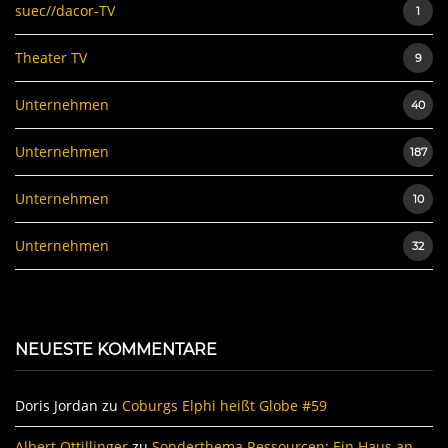
suec//dacor-TV
1
Theater TV
9
Unternehmen
40
Unternehmen
187
Unternehmen
10
Unternehmen
32
NEUESTE KOMMENTARE
Doris Jordan
zu
Coburgs Elphi heißt Globe #59
Albert Ottillinger
zu
Sonderthema Ressourcen: Ein Haus an