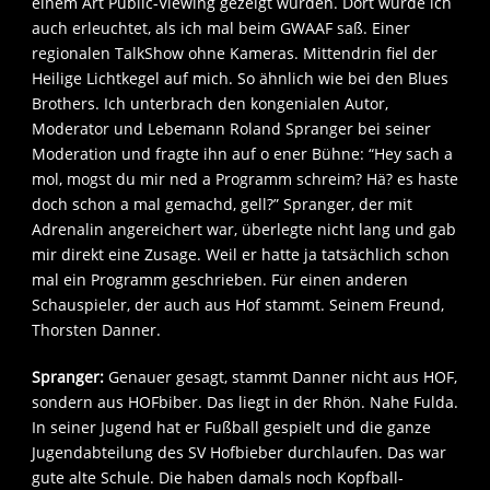
einem Art Public-Viewing gezeigt wurden. Dort wurde ich
auch erleuchtet, als ich mal beim GWAAF saß. Einer
regionalen TalkShow ohne Kameras. Mittendrin fiel der
Heilige Lichtkegel auf mich. So ähnlich wie bei den Blues
Brothers. Ich unterbrach den kongenialen Autor,
Moderator und Lebemann Roland Spranger bei seiner
Moderation und fragte ihn auf o ener Bühne: “Hey sach a
mol, mogst du mir ned a Programm schreim? Hä? es haste
doch schon a mal gemachd, gell?” Spranger, der mit
Adrenalin angereichert war, überlegte nicht lang und gab
mir direkt eine Zusage. Weil er hatte ja tatsächlich schon
mal ein Programm geschrieben. Für einen anderen
Schauspieler, der auch aus Hof stammt. Seinem Freund,
Thorsten Danner.
Spranger:
Genauer gesagt, stammt Danner nicht aus HOF,
sondern aus HOFbiber. Das liegt in der Rhön. Nahe Fulda.
In seiner Jugend hat er Fußball gespielt und die ganze
Jugendabteilung des SV Hofbieber durchlaufen. Das war
gute alte Schule. Die haben damals noch Kopfball-