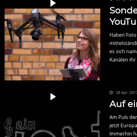
Sonde
YouTub
Haben Foto 
mittelständ
es sich nam
Kanälen ihr
28 Apr. 201
Auf e
Am Puls der 
jetzt Europa
Immerhin ha