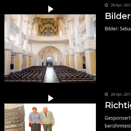
28 Apr. 201
Bilder
Bilder: Seb
28 Apr. 201
Richt
Gesponserter
berühmteste