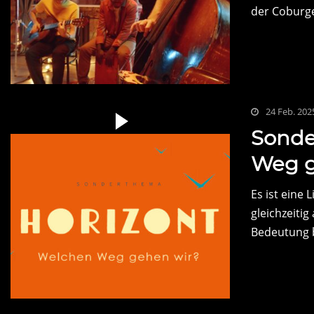
der Coburger
24 Feb. 202
Sonde
Weg g
Es ist eine 
gleichzeitig
Bedeutung b