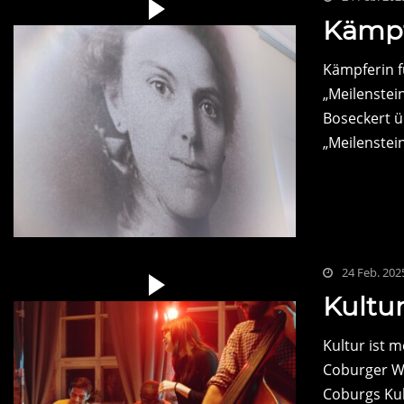
Kämpf
Kämpferin f
„Meilenstei
Boseckert ü
„Meilenstein
24 Feb. 202
Kultur
Kultur ist 
Coburger Wi
Coburgs Kul