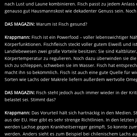
nach Lust und Laune kombinieren. Fisch passt zu jedem Anlass u
genauso gut Hausmannskost wie dekadenter Genuss sein. Noch da
DAS MAGAZIN:
Warum ist Fisch gesund?
Krappmann:
Fisch ist ein Powerfood – voller lebenswichtiger 
Körperfunktionen. Fischfleisch steckt voller gutem Eiweiß und is
Landlebewesen zwei große Vorteile besitzen: Sie sind Kaltblüter
Körpertemperatur zu regulieren. Noch dazu überwinden sie die 
sich zu schleppen, schweben sie im Wasser. Fisch hat entspre
macht ihn so bekömmlich. Fisch ist auch eine gute Quelle für wi
Sorten wie Lachs oder Makrele liefern außerdem wertvolle Omega
DAS MAGAZIN:
Fisch steht jedoch auch immer wieder in der Kritik
belastet sei. Stimmt das?
Krappmann:
Das Vorurteil hält sich hartnäckig in den Medien. S
aus der EU. Hier gibt es sehr strenge Richtlinien. In den letzten
werden Lachse gegen Krankheitserreger geimpft. So konnte zum 
werden. Anders sieht es zum Beispiel bei chilenischem Lachs au