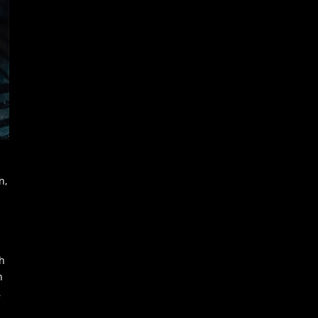
n,
ch
n
,