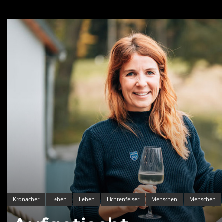
Kronacher
Leben
Leben
Lichtenfelser
Menschen
Menschen