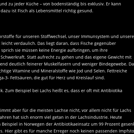
nd zu jeder Küche – von bodenständig bis exklusiv. Er kann
zu ist Fisch als Lebensmittel richtig gesund.
Nährstoffe für unseren Stoffwechsel, unser Immunsystem und unsere
t leicht verdaulich. Das liegt daran, dass Fische gegenüber
, sprich sie müssen keine Energie aufbringen, um ihre
Schwerkraft. Statt aufrecht zu gehen und das eigene Gewicht mit
chend deutlich feinerer Muskelfasern und weniger Bindegewebe. Da
chtige Vitamine und Mineralstoffe wie Jod und Selen. Fettreiche
-3- Fettsäuren, die gut für Herz und Kreislauf sind.
. Zum Beispiel bei Lachs heißt es, dass er oft mit Antibiotika
timmt aber für die meisten Lachse nicht, vor allem nicht für Lachs
 Jahren hat sich enorm viel getan in der Lachsindustrie. Heute
Beispiel in Norwegen der Antibiotikaeinsatz um 99 Prozent gesen
s. Hier gibt es für manche Erreger noch keinen passenden Impfsto