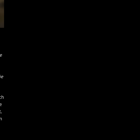
e
ie
ch
e
,
en