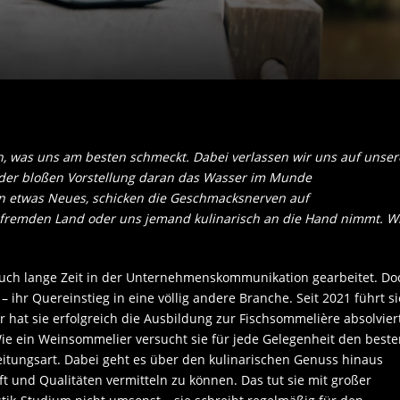
ten, was uns am besten schmeckt. Dabei verlassen wir uns auf unser
i der bloßen Vorstellung daran das Wasser im Munde
n etwas Neues, schicken die Geschmacksnerven auf
m fremden Land oder uns jemand kulinarisch an die Hand nimmt. W
auch lange Zeit in der Unternehmenskommunikation gearbeitet. Do
– ihr Quereinstieg in eine völlig andere Branche. Seit 2021 führt si
 hat sie erfolgreich die Ausbildung zur Fischsommelière absolviert
Wie ein Weinsommelier versucht sie für jede Gelegenheit den best
itungsart. Dabei geht es über den kulinarischen Genuss hinaus
 und Qualitäten vermitteln zu können. Das tut sie mit großer