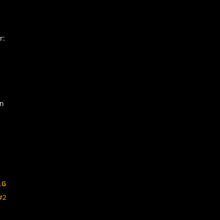
r:
en
AG
#2