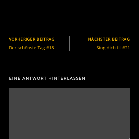
VORHERIGER BEITRAG
NÄCHSTER BEITRAG
Der schönste Tag #18
Sing dich fit #21
EINE ANTWORT HINTERLASSEN