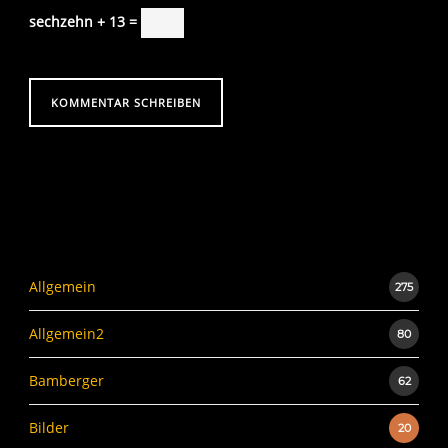
sechzehn + 13 =
Allgemein
275
Allgemein2
80
Bamberger
62
Bilder
20