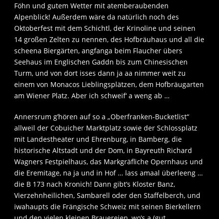
Föhn und gutem Wetter mit atemberaubenden
Alpenblick! Außerdem wäre da natürlich noch des
Oktoberfest mit dem Schichtl, der Krinoline und seinen
14 großen Zelten zu nennen, des Hofbräuhaus und all die
scheena Biergärten, angfanga beim Flaucher übers
Seehaus im Englischen Gaddn bis zum Chinesischen
Turm, und von dort isses dann ja aa nimmer weit zu
einem von Monacos Lieblingsplätzen, dem Hofbräugarten
am Wiener Platz. Aber ich schweif‘ a weng ab …
Annersrum g’hören auf so a „Oberfranken-Bucketlist“
allweil der Cobuicher Marktplatz sowie der Schlossplatz
mit Landestheater und Ehrenburg, in Bamberg, die
historische Altstadt und der Dom, in Bayreuth Richard
Wagners Festpielhaus, das Markgräfliche Opernhaus und
die Eremitage, na ja und in Hof … lass amaal überleeng …
die B 173 nach Kronich! Dann gibt’s Kloster Banz,
Vierzehnheilichen, Sambarell oder den Staffelberch, und
iwahaupts die Frängische Schweiz mit seinen Bierkellern
und den vielen kleinen Brauereien, wo’s a (gut