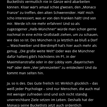
Bucketlists vermutlich nie in Gänze wird abarbeiten
können. Kloar wär’s amaal schee g’wesen, den „Monaco
Franze“ zu treffen, den alten Schwerenöter. Hätt‘ mich
scho interessiert, was er von den Franken hält! Und von
mir. Werde ich nie mehr erfahren! Und so als
zugezogener „Halb-Münchner“ würde man schon gerne
nochmal in eine echte Großstadt ziehen, um zu schauen,
wie das so ist. Des München is ja letztlich aa bluß a Dorf
… Waschweiber und Bierdimpfl hat’s hier auch mehr als
genug. „Die große weite Welt“ (oder was die Münchner
dafür halten) gibt’s höchstens im P1, in der
Maximilianstraße oder in der Lobby vom „Bayerischen
Hof“ oder dem „Vier Jahreszeiten“ zu entdecken! Und da
kommt man selten hin.
Ja, so is des. Das Gute freilich ist: Wirklich glücklich – das
weiß jeder Psychologe – sind nur Menschen, die auch mal
mit weniger zufrieden sind und sich nicht ständig
unerreichbare Ziele setzen im Leben. Deshalb hat der
Monaco seine Bucketlists jetzt auch ordentlich