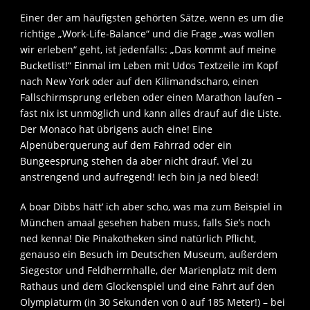
Einer der am häufigsten gehörten Sätze, wenn es um die
richtige „Work-Life-Balance“ und die Frage „was wollen
wir erleben“ geht, ist jedenfalls: „Das kommt auf meine
Bucketlist!“ Einmal im Leben mit Udos Textzeile im Kopf
nach New York oder auf den Kilimandscharo, einen
Fallschirmsprung erleben oder einen Marathon laufen –
fast nix ist unmöglich und kann alles drauf auf die Liste.
Der Monaco hat übrigens auch eine! Eine
Alpenüberquerung auf dem Fahrrad oder ein
Bungeesprung stehen da aber nicht drauf. Viel zu
anstrengend und aufregend! Iech bin ja ned bleed!
A boar Dibbs hätt‘ ich aber scho, was ma zum Beispiel in
München amaal gesehen haben muss, falls Sie’s noch
ned kenna! Die Pinakotheken sind natürlich Pflicht,
genauso ein Besuch im Deutschen Museum, außerdem
Siegestor und Feldherrnhalle, der Marienplatz mit dem
Rathaus und dem Glockenspiel und eine Fahrt auf den
Olympiaturm (in 30 Sekunden von 0 auf 185 Meter!) – bei