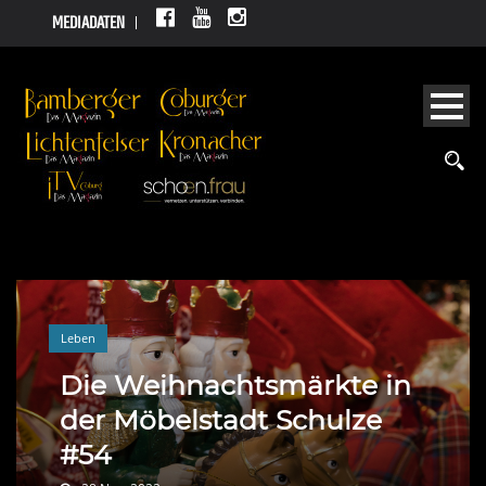
MEDIADATEN
Leben
Die Weihnachtsmärkte in
der Möbelstadt Schulze
#54