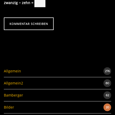
zwanzig − zehn =
Allgemein
276
Allgemein2
80
Bamberger
62
Bilder
20