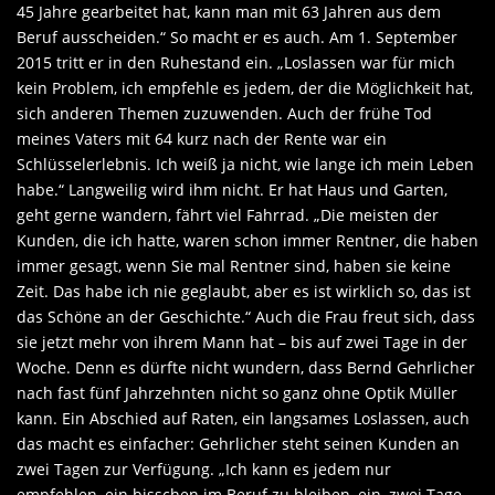
45 Jahre gearbeitet hat, kann man mit 63 Jahren aus dem
Beruf ausscheiden.“ So macht er es auch. Am 1. September
2015 tritt er in den Ruhestand ein. „Loslassen war für mich
kein Problem, ich empfehle es jedem, der die Möglichkeit hat,
sich anderen Themen zuzuwenden. Auch der frühe Tod
meines Vaters mit 64 kurz nach der Rente war ein
Schlüsselerlebnis. Ich weiß ja nicht, wie lange ich mein Leben
habe.“ Langweilig wird ihm nicht. Er hat Haus und Garten,
geht gerne wandern, fährt viel Fahrrad. „Die meisten der
Kunden, die ich hatte, waren schon immer Rentner, die haben
immer gesagt, wenn Sie mal Rentner sind, haben sie keine
Zeit. Das habe ich nie geglaubt, aber es ist wirklich so, das ist
das Schöne an der Geschichte.“ Auch die Frau freut sich, dass
sie jetzt mehr von ihrem Mann hat – bis auf zwei Tage in der
Woche. Denn es dürfte nicht wundern, dass Bernd Gehrlicher
nach fast fünf Jahrzehnten nicht so ganz ohne Optik Müller
kann. Ein Abschied auf Raten, ein langsames Loslassen, auch
das macht es einfacher: Gehrlicher steht seinen Kunden an
zwei Tagen zur Verfügung. „Ich kann es jedem nur
empfehlen, ein bisschen im Beruf zu bleiben, ein, zwei Tage,