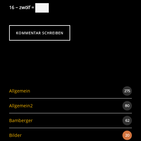
16 − zwölf =
Allgemein
275
Allgemein2
80
Bamberger
62
Bilder
20