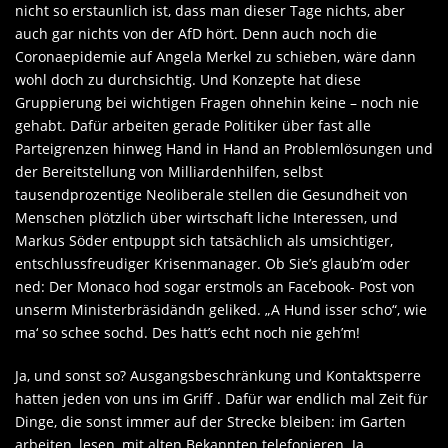
nicht so erstaunlich ist, dass man dieser Tage nichts, aber
auch gar nichts von der AfD hört. Denn auch noch die
Coronaepidemie auf Angela Merkel zu schieben, wäre dann
wohl doch zu durchsichtig. Und Konzepte hat diese
Gruppierung bei wichtigen Fragen ohnehin keine – noch nie
gehabt. Dafür arbeiten gerade Politiker über fast alle
Parteigrenzen hinweg Hand in Hand an Problemlösungen und
der Bereitstellung von Milliardenhilfen, selbst
tausendprozentige Neoliberale stellen die Gesundheit von
Menschen plötzlich über wirtschaft liche Interessen, und
Markus Söder entpuppt sich tatsächlich als umsichtiger,
entschlussfreudiger Krisenmanager. Ob Sie’s glaub’m oder
ned: Der Monaco hod sogar erstmols an Facebook- Post von
unserm Ministerbräsidändn geliked. „A Hund isser scho“, wie
ma‘ so schee sochd. Des hatt’s echt noch nie geh’m!
Ja, und sonst so? Ausgangsbeschränkung und Kontaktsperre
hatten jeden von uns im Griff . Dafür war endlich mal Zeit für
Dinge, die sonst immer auf der Strecke bleiben: im Garten
arbeiten, lesen, mit alten Bekannten telefonieren. Ja,