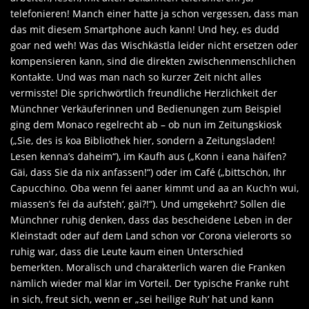
telefonieren! Manch einer hatte ja schon vergessen, dass man
das mit diesem Smartphone auch kann! Und hey, es dudd
goar ned weh! Was das Wischkästla leider nicht ersetzen oder
kompensieren kann, sind die direkten zwischenmenschlichen
Kontakte. Und was man nach so kurzer Zeit nicht alles
vermisste! Die sprichwörtlich freundliche Herzlichkeit der
Münchner Verkäuferinnen und Bedienungen zum Beispiel
ging dem Monaco regelrecht ab – ob nun im Zeitungskiosk
(„Sie, des is koa Bibliothek hier, sondern a Zeitungsladen!
Lesen kenna’s daheim“), im Kaufh aus („Konn i eana häifen?
Gäi, dass Sie da nix anfassen!“) oder im Café („bittschön, Ihr
Capucchino. Oba wenn fei aaner kimmt und aa an Kuch’n wui,
miassen’s fei da aufsteh‘, gäi?!“). Und umgekehrt? Sollen die
Münchner ruhig denken, dass das bescheidene Leben in der
Kleinstadt oder auf dem Land schon vor Corona vielerorts so
ruhig war, dass die Leute kaum einen Unterschied
bemerkten. Moralisch und charakterlich waren die Franken
nämlich wieder mal klar im Vorteil. Der typische Franke ruht
in sich, freut sich, wenn er „sei heilige Ruh‘ hat und kann