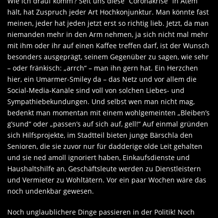
Wie ich drauf komm‘? Seit uns diese “Coronakrise” in Atem
hält, hat Zuspruch jeder Art Hochkonjunktur. Man könnte fast
meinen, jeder hat jeden jetzt erst so richtig lieb. Jetzt, da man
niemanden mehr in den Arm nehmen, ja sich nicht mal mehr
mit ihm oder ihr auf einen Kaffee treffen darf, ist der Wunsch
besonders ausgeprägt, seinem Gegenüber zu sagen, wie sehr
– oder fränkisch: „arrch“ – man ihn gern hat. Ein Herzchen
hier, ein Umarmer-Smiley da – das Netz und vor allem die
Social-Media-Kanäle sind voll von solchen Liebes- und
Sympathiebekundungen. Und selbst wen man nicht mag,
bedenkt man momentan mit einem wohlgemeinten „Bleiben’s
g’sund“ oder „passen’s auf sich auf, gell!“ Auf einmal gründen
sich Hilfsprojekte, im Stadtteil bieten junge Bärschla den
Senioren, die sie zuvor nur für dadderige olde Leit gehalten
und sie ned amoll ignoriert haben, Einkaufsdienste und
Haushaltshilfe an, Geschäftsleute werden zu Dienstleistern
und Vermieter zu Wohltätern. Vor ein paar Wochen wäre das
noch undenkbar gewesen.
Noch unglaublichere Dinge passieren in der Politik! Noch