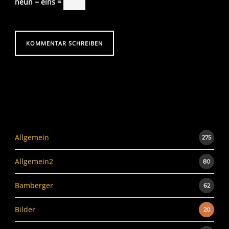
neun − eins =
Allgemein
275
Allgemein2
80
Bamberger
62
Bilder
20