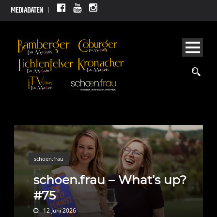
MEDIADATEN
schoen.frau
schoen.frau – What’s up?
#75
12 Juni 2026