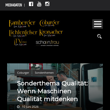
MEDIADATEN
Coburger
Sonderthemen
Sonderthema Qualität:
Wenn Maschinen
Qualität mitdenken
10 Juni 2026