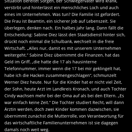
Situation bereitet Sorgen, der Schwiegervater wird krank,
verstirbt und hinterlässt ein menschliches Loch und auch
eines im Unternehmen. Was tun? Die Familie ist gefordert.
Die Frau ist Beamtin, ein sicherer Job auf Lebenszeit. Sie
überlegen, denken nach. Ein halbes Jahr lang. Dann fällt die
Entscheidung: Sabine Diez lässt den Staatsdienst hinter sich,
drückt noch einmal die Schulbank, wechselt in die freie
Wirtschaft. „Alles nur, damit es mit unserem Unternehmen
weitergeht.“ Sabine Diez übernimmt die Finanzen, hat das
Geld im Griff, „die hatte die 17 als hausinterne
Telefonnummer, immer wenn die 17 bei mir geklingelt hat,
habe ich die Hacken zusammengeschlagen“, schmunzelt
Werner Diez heute. Nur für die Kinder hat er nicht viel Zeit,
der Sohn, heute Arzt im Landkreis Kronach, und auch Tochter
Cindy wachsen mehr bei der Oma auf als bei den Eltern. „Es
war einfach keine Zeit.“ Die Tochter studiert Recht, will dann
Ärztin werden, doch zwei Kinder kommen dazwischen, sie
übernimmt zunächst die Mutterrolle, von Verantwortung für
das wirtschaftliche Familienunternehmen ist sie dagegen
damals noch weit weg.