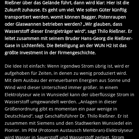
Rießner über das Gelände führt, dann wird klar: Hier ist die
Zukunft zuhause. Es geht um viel. Wie sollen Güter künftig
transportiert werden, womit können Bagger, Pistenraupen
oder Glaswannen betrieben werden? „Wir glauben, dass
Wasserstoff dieser Energieträger wird“, sagt Thilo Rießner. Er
leitet zusammen mit seinem Bruder Hans-Georg die Rießner-
Gase in Lichtenfels. Die Beteiligung an der WUN H2 ist das
größte Investment in der Firmengeschichte.
Die Idee ist einfach: Wenn irgendwo Strom übrig ist, wird er
aufgehoben für Zeiten, in denen zu wenig produziert wird.
Mit dem Ausbau der erneuerbaren Energien aus Sonne und
Wind wird dieser Unterschied immer größer. In einem
Elektrolyseur wie in Wunsiedel kann der überflüssige Strom in
Wasserstoff umgewandelt werden. „Anlagen in dieser
Größenordnung gibt es momentan ein paar wenige in
Deutschland“, sagt Geschäftsführer Dr. Thilo Rießner. Er ist
zusammen mit Siemens und den Stadtwerken Wunsiedel ein
Pionier. Im PEM (Protonen Austausch Membran)-Elektrolyseur
wird Wasser in Sauerstoff und Wasserstoff zerlegt. Strom