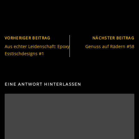
VORHERIGER BEITRAG
NÄCHSTER BEITRAG
Aus echter Leidenschaft: Epoxy
Genuss auf Rädern #58
Esstischdesigns #1
EINE ANTWORT HINTERLASSEN