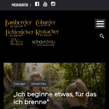
MEDIADATEN
Coburger
schoen.frau
„Ich beginne etwas, für das
ich brenne“