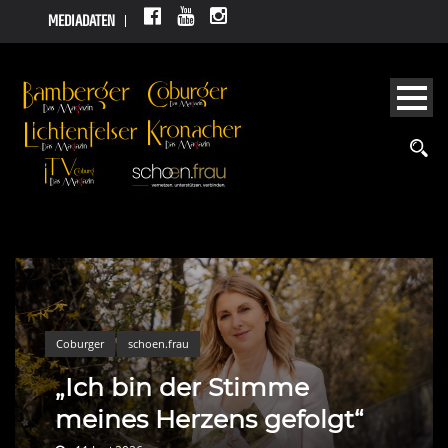
MEDIADATEN
Coburger
schoen.frau
„Ich bin der Stimme
meines Herzens gefolgt“