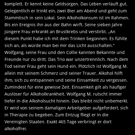
komplett. Er kennt keine Geldsorgen. Das Leben verläuft gut.
Gelegentlich er trinkt ein, zwei Bier am Abend und geht zum
Stammtisch in sein Lokal. Sein Alkoholkonsum ist im Rahmen.
Bis ein Ereignis ihn aus der Bahn wirft. Seine sieben Jahre
jüngere Frau erkrankt an Brustkrebs und verstirbt. „An
diesem Punkt habe ich mit dem Trinken begonnen. Es fühlte
sich an, als würde man bei mir das Licht ausschalten.“
Wolfgang, seine Frau und den Collie kannten Bekannte und
Freunde nur zu dritt. Das Trio war unzertrennlich. Nach dem
Tod seiner Frau geht sein Hund ein. Plötzlich ist Wolfgang M.
allein mit seinem Schmerz und seiner Trauer. Alkohol hilft
ihm, sich zu entspannen und seine Einsamkeit zu vergessen.
Zumindest für eine gewisse Zeit. Einsamkeit gilt als häufiger
Auslöser für Alkoholkrankheit. Wolfgang M. rutscht immer
tiefer in die Alkoholsucht hinein. Das bleibt nicht unbemerkt.
Er wird von seinem damaligen Arbeitgeber aufgefordert, sich
in Therapie zu begeben. Zum Entzug fliegt er in die
Vereinigten Staaten. Exakt 465 Tage verbringt er dort
alkoholfrei.