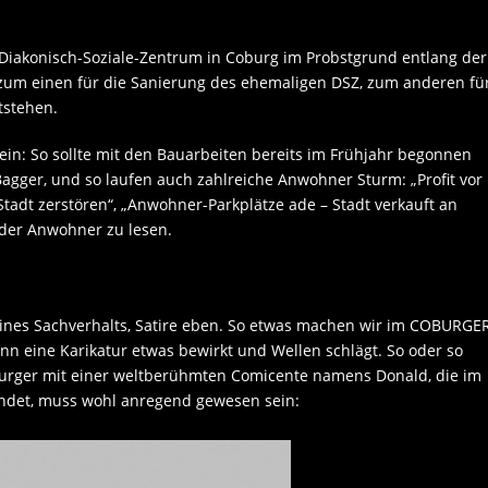
Diakonisch-Soziale-Zentrum in Coburg im Probstgrund entlang der
 zum einen für die Sanierung des ehemaligen DSZ, zum anderen fü
tstehen.
in: So sollte mit den Bauarbeiten bereits im Frühjahr begonnen
Bagger, und so laufen auch zahlreiche Anwohner Sturm: „Profit vor
Stadt zerstören“, „Anwohner-Parkplätze ade – Stadt verkauft an
n der Anwohner zu lesen.
 eines Sachverhalts, Satire eben. So etwas machen wir im COBURGE
n eine Karikatur etwas bewirkt und Wellen schlägt. So oder so
oburger mit einer weltberühmten Comicente namens Donald, die im
ündet, muss wohl anregend gewesen sein: