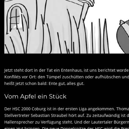
Jetzt steht dort in der Tat ein Entenhaus, ist uns berichtet word
Konflikts vor Ort: den Tümpel zuschütten oder aufhübschen und 
heißt jetzt schon bald: Ente gut, alles gut.
Vom Apfel ein Stück
Der HSC 2000 Coburg ist in der ersten Liga angekommen. Thomas
Stellvertreter Sebastian Straubel hört auf. Zu zeitaufwändig ist
Hallensprecher zu Verfügung steht. Und der Lautertaler Bürger
einen Hut bringen. Die neue Doppelspitze des HSC wird die Pres